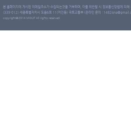
본 홈페이지에 게시된 이메일주소가 수집되는것을 거부하며, 이를 위반할 시 정보통신망법에 의해
(339-012) 세종특별자치시 도움6로 11(어진동) 국토교통부 (온라인 문의 : 1482qna@gmail.co
copyright@2014 MOLIT All rights reserved.