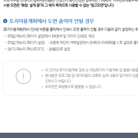
지역·지구등 안에서의 행위제한내용은 신청인이 확인신청한 경우에만 기재되며, 지구단위계획구역
※본 도면은
“측량, 설계 등”과 그 밖의 목적으로 사용할 수 없는 “참고도면”입니다.
토지이용계획에서 도면 출력이 안될 경우
[토지이용계획]에서 [인쇄] 버튼을 클릭해서 인쇄시 도면 출력이 안될 경우 다음과 같이 설정하신 
[파일] 메뉴의 [페이지 설정]에서 [배경색 및 이미지 인쇄]도 체크
[파일] 메뉴의 [페이지 설정] → 오른쪽 하단의 여백설정에서 [위쪽]과 [아래쪽]을 5 로 설정후 
[보기] 메뉴의 [텍스트크기] → [보통]으로 설정
위 인터넷 토지이용계획 정보 는 해당토지의 이용계획 및 활용사항
본내용은 프로그램 및 데이타등의 오류로 실제 내용과 일치하지 않
인하시기 바랍니다.
위도면은 측량용으로 활용할 수 없습니다.