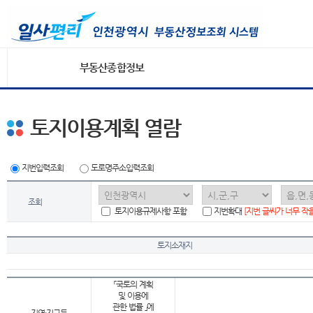
부동산종합정보
토지이용계획 열람
지번입력조회
도로명주소입력조회
조회
토지이용규제사항 포함
지번확대
[지번 글씨가 너무 작
토지소재지
「국토의 계획
및 이용에
관한 법률 」에