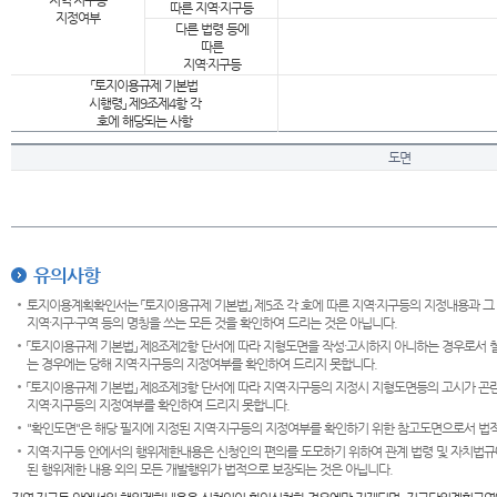
지역·지구등
따른 지역·지구등
지정여부
다른 법령 등에
따른
지역·지구등
「토지이용규제 기본법
시행령」 제9조제4항 각
호에 해당되는 사항
도면
유의사항
토지이용계획확인서는 「토지이용규제 기본법」 제5조 각 호에 따른 지역·지구등의 지정내용과 그
지역·지구·구역 등의 명칭을 쓰는 모든 것을 확인하여 드리는 것은 아닙니다.
「토지이용규제 기본법」 제8조제2항 단서에 따라 지형도면을 작성·고시하지 아니하는 경우로서 
는 경우에는 당해 지역·지구등의 지정여부를 확인하여 드리지 못합니다.
「토지이용규제 기본법」 제8조제3항 단서에 따라 지역·지구등의 지정시 지형도면등의 고시가 곤란
지역·지구등의 지정여부를 확인하여 드리지 못합니다.
"확인도면"은 해당 필지에 지정된 지역·지구등의 지정여부를 확인하기 위한 참고도면으로서 법적 
지역·지구등 안에서의 행위제한내용은 신청인의 편의를 도모하기 위하여 관계 법령 및 자치법규
된 행위제한 내용 외의 모든 개발행위가 법적으로 보장되는 것은 아닙니다.