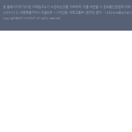
본 홈페이지에 게시된 이메일주소가 수집되는것을 거부하며, 이를 위반할 시 정보통신망법에 의해
(339-012) 세종특별자치시 도움6로 11(어진동) 국토교통부 (온라인 문의 : 1482qna@gmail.co
copyright@2014 MOLIT All rights reserved.