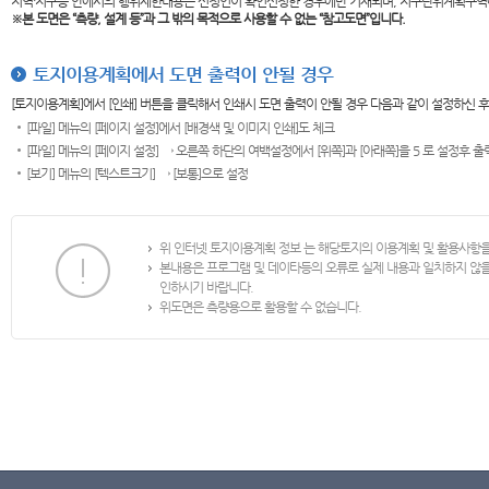
지역·지구등 안에서의 행위제한내용은 신청인이 확인신청한 경우에만 기재되며, 지구단위계획구역
※본 도면은
“측량, 설계 등”과 그 밖의 목적으로 사용할 수 없는 “참고도면”입니다.
토지이용계획에서 도면 출력이 안될 경우
[토지이용계획]에서 [인쇄] 버튼을 클릭해서 인쇄시 도면 출력이 안될 경우 다음과 같이 설정하신 
[파일] 메뉴의 [페이지 설정]에서 [배경색 및 이미지 인쇄]도 체크
[파일] 메뉴의 [페이지 설정] → 오른쪽 하단의 여백설정에서 [위쪽]과 [아래쪽]을 5 로 설정후 
[보기] 메뉴의 [텍스트크기] → [보통]으로 설정
위 인터넷 토지이용계획 정보 는 해당토지의 이용계획 및 활용사항
본내용은 프로그램 및 데이타등의 오류로 실제 내용과 일치하지 않
인하시기 바랍니다.
위도면은 측량용으로 활용할 수 없습니다.