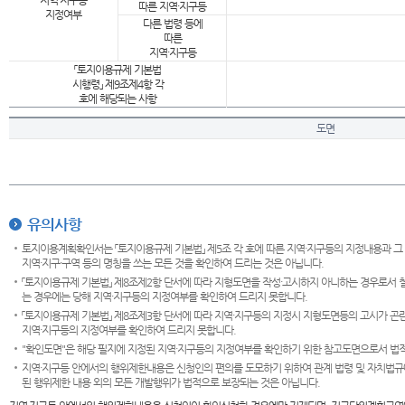
지역·지구등
따른 지역·지구등
지정여부
다른 법령 등에
따른
지역·지구등
「토지이용규제 기본법
시행령」 제9조제4항 각
호에 해당되는 사항
도면
유의사항
토지이용계획확인서는 「토지이용규제 기본법」 제5조 각 호에 따른 지역·지구등의 지정내용과 그
지역·지구·구역 등의 명칭을 쓰는 모든 것을 확인하여 드리는 것은 아닙니다.
「토지이용규제 기본법」 제8조제2항 단서에 따라 지형도면을 작성·고시하지 아니하는 경우로서 
는 경우에는 당해 지역·지구등의 지정여부를 확인하여 드리지 못합니다.
「토지이용규제 기본법」 제8조제3항 단서에 따라 지역·지구등의 지정시 지형도면등의 고시가 곤란
지역·지구등의 지정여부를 확인하여 드리지 못합니다.
"확인도면"은 해당 필지에 지정된 지역·지구등의 지정여부를 확인하기 위한 참고도면으로서 법적 
지역·지구등 안에서의 행위제한내용은 신청인의 편의를 도모하기 위하여 관계 법령 및 자치법규
된 행위제한 내용 외의 모든 개발행위가 법적으로 보장되는 것은 아닙니다.