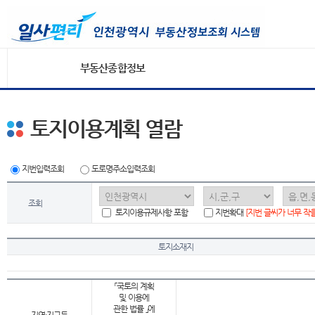
부동산종합정보
토지이용계획 열람
지번입력조회
도로명주소입력조회
조회
토지이용규제사항 포함
지번확대
[지번 글씨가 너무 작
토지소재지
「국토의 계획
및 이용에
관한 법률 」에