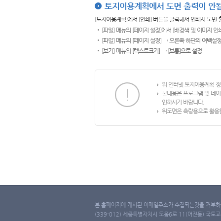
토지이용계획에서 도면 출력이 안될
[토지이용계획]에서 [인쇄] 버튼을 클릭해서 인쇄시 도면
[파일] 메뉴의 [페이지 설정]에서 [배경색 및 이미지 인
[파일] 메뉴의 [페이지 설정] → 오른쪽 하단의 여백설정
[보기] 메뉴의 [텍스트크기] → [보통]으로 설정
위 인터넷 토지이용계획 정
본내용은 프로그램 및 데이
인하시기 바랍니다.
위도면은 측량용으로 활용할
본 홈페이지에 게시된 이메일주소가 수집되는것을 거부하며
(339-012) 세종특별자치시 도움6로 11(어진동) 국토교통부 