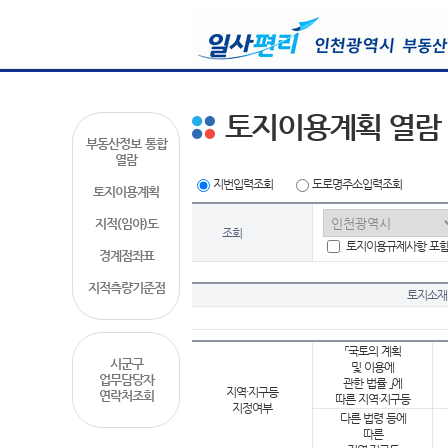
토지이용계획 열람
부동산정보 통합
열람
지번입력조회
도로명주소입력조회
토지이용계획
지적(임야)도
조회
토지이용규제사항 포
경계점좌표
지적측량기준점
토지소재
「국토의 계획
시군구
및 이용에
업무담당자
관한 법률 」에
지역·지구등
연락처조회
따른 지역·지구등
지정여부
다른 법령 등에
따른