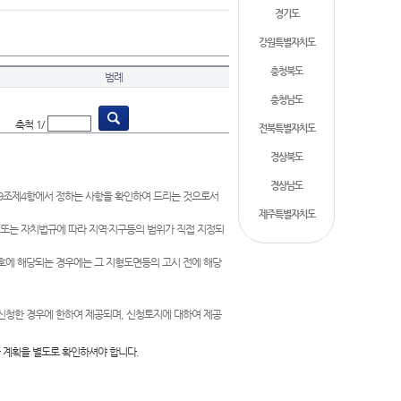
경기도
강원특별자치도
충청북도
범례
충청남도
축척 1/
전북특별자치도
경상북도
경상남도
제9조제4항에서 정하는 사항을 확인하여 드리는 것으로서
제주특별자치도
 또는 자치법규에 따라 지역·지구등의 범위가 직접 지정되
 호에 해당되는 경우에는 그 지형도면등의 고시 전에 해당
신청한 경우에 한하여 제공되며, 신청토지에 대하여 제공
 계획을 별도로 확인하셔야 합니다.