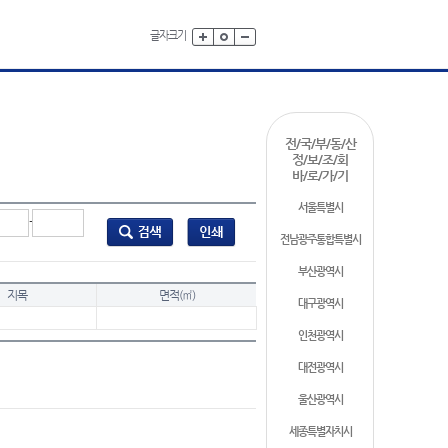
글자크기
전/국/부/동/산
정/보/조/회
바/로/가/기
서울특별시
-
전남광주통합특별시
부산광역시
지목
면적(㎡)
대구광역시
인천광역시
대전광역시
울산광역시
세종특별자치시