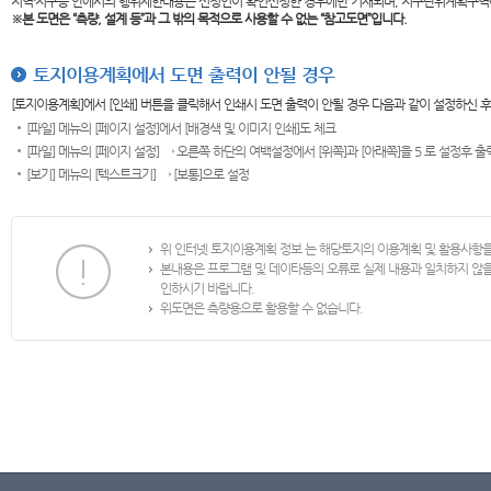
지역·지구등 안에서의 행위제한내용은 신청인이 확인신청한 경우에만 기재되며, 지구단위계획구역
※본 도면은
“측량, 설계 등”과 그 밖의 목적으로 사용할 수 없는 “참고도면”입니다.
토지이용계획에서 도면 출력이 안될 경우
[토지이용계획]에서 [인쇄] 버튼을 클릭해서 인쇄시 도면 출력이 안될 경우 다음과 같이 설정하신 
[파일] 메뉴의 [페이지 설정]에서 [배경색 및 이미지 인쇄]도 체크
[파일] 메뉴의 [페이지 설정] → 오른쪽 하단의 여백설정에서 [위쪽]과 [아래쪽]을 5 로 설정후 
[보기] 메뉴의 [텍스트크기] → [보통]으로 설정
위 인터넷 토지이용계획 정보 는 해당토지의 이용계획 및 활용사항
본내용은 프로그램 및 데이타등의 오류로 실제 내용과 일치하지 않
인하시기 바랍니다.
위도면은 측량용으로 활용할 수 없습니다.