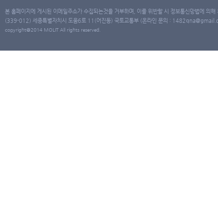
본 홈페이지에 게시된 이메일주소가 수집되는것을 거부하며, 이를 위반할 시 정보통신망법에 의해
(339-012) 세종특별자치시 도움6로 11(어진동) 국토교통부 (온라인 문의 : 1482qna@gmail.co
copyright@2014 MOLIT All rights reserved.