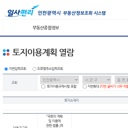
부동산종합정보
토지이용계획 열람
지번입력조회
도로명주소입력조회
조회
토지이용규제사항 포함
지번확대
[지번 글씨가 너무 작
토지소재지
「국토의 계획
및 이용에
관한 법률 」에