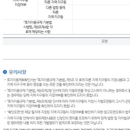
지역·지구등
따른 지역·지구등
지정여부
다른 법령 등에
따른
지역·지구등
「토지이용규제 기본법
시행령」 제9조제4항 각
호에 해당되는 사항
도면
유의사항
토지이용계획확인서는 「토지이용규제 기본법」 제5조 각 호에 따른 지역·지구등의 지정내용과 그
지역·지구·구역 등의 명칭을 쓰는 모든 것을 확인하여 드리는 것은 아닙니다.
「토지이용규제 기본법」 제8조제2항 단서에 따라 지형도면을 작성·고시하지 아니하는 경우로서 
는 경우에는 당해 지역·지구등의 지정여부를 확인하여 드리지 못합니다.
「토지이용규제 기본법」 제8조제3항 단서에 따라 지역·지구등의 지정시 지형도면등의 고시가 곤란
지역·지구등의 지정여부를 확인하여 드리지 못합니다.
"확인도면"은 해당 필지에 지정된 지역·지구등의 지정여부를 확인하기 위한 참고도면으로서 법적 
지역·지구등 안에서의 행위제한내용은 신청인의 편의를 도모하기 위하여 관계 법령 및 자치법규
된 행위제한 내용 외의 모든 개발행위가 법적으로 보장되는 것은 아닙니다.