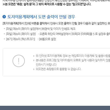
지역·지구등 안에서의 행위제한내용은 신청인이 확인신청한 경우에만 기재되며, 지구단위계획구역
※본 도면은
“측량, 설계 등”과 그 밖의 목적으로 사용할 수 없는 “참고도면”입니다.
토지이용계획에서 도면 출력이 안될 경우
[토지이용계획]에서 [인쇄] 버튼을 클릭해서 인쇄시 도면 출력이 안될 경우 다음과 같이 설정하신 
[파일] 메뉴의 [페이지 설정]에서 [배경색 및 이미지 인쇄]도 체크
[파일] 메뉴의 [페이지 설정] → 오른쪽 하단의 여백설정에서 [위쪽]과 [아래쪽]을 5 로 설정후 
[보기] 메뉴의 [텍스트크기] → [보통]으로 설정
위 인터넷 토지이용계획 정보 는 해당토지의 이용계획 및 활용사항
본내용은 프로그램 및 데이타등의 오류로 실제 내용과 일치하지 않
인하시기 바랍니다.
위도면은 측량용으로 활용할 수 없습니다.