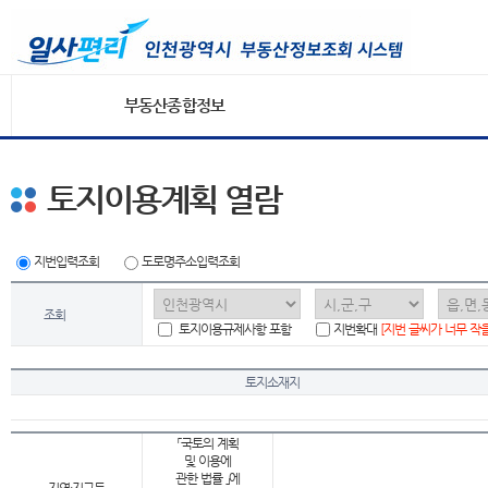
부동산종합정보
토지이용계획 열람
지번입력조회
도로명주소입력조회
조회
토지이용규제사항 포함
지번확대
[지번 글씨가 너무 작
토지소재지
「국토의 계획
및 이용에
관한 법률 」에