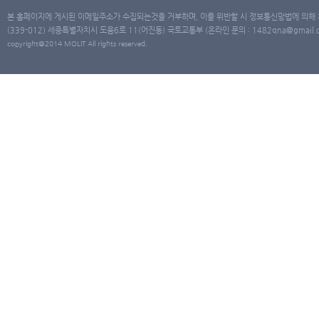
본 홈페이지에 게시된 이메일주소가 수집되는것을 거부하며, 이를 위반할 시 정보통신망법에 의해
(339-012) 세종특별자치시 도움6로 11(어진동) 국토교통부 (온라인 문의 : 1482qna@gmail.co
copyright@2014 MOLIT All rights reserved.