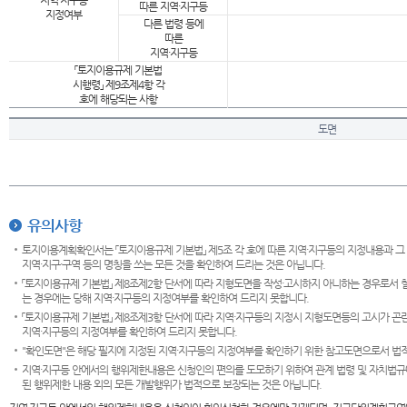
지역·지구등
따른 지역·지구등
지정여부
다른 법령 등에
따른
지역·지구등
「토지이용규제 기본법
시행령」 제9조제4항 각
호에 해당되는 사항
도면
유의사항
토지이용계획확인서는 「토지이용규제 기본법」 제5조 각 호에 따른 지역·지구등의 지정내용과 그
지역·지구·구역 등의 명칭을 쓰는 모든 것을 확인하여 드리는 것은 아닙니다.
「토지이용규제 기본법」 제8조제2항 단서에 따라 지형도면을 작성·고시하지 아니하는 경우로서 
는 경우에는 당해 지역·지구등의 지정여부를 확인하여 드리지 못합니다.
「토지이용규제 기본법」 제8조제3항 단서에 따라 지역·지구등의 지정시 지형도면등의 고시가 곤란
지역·지구등의 지정여부를 확인하여 드리지 못합니다.
"확인도면"은 해당 필지에 지정된 지역·지구등의 지정여부를 확인하기 위한 참고도면으로서 법적 
지역·지구등 안에서의 행위제한내용은 신청인의 편의를 도모하기 위하여 관계 법령 및 자치법규
된 행위제한 내용 외의 모든 개발행위가 법적으로 보장되는 것은 아닙니다.