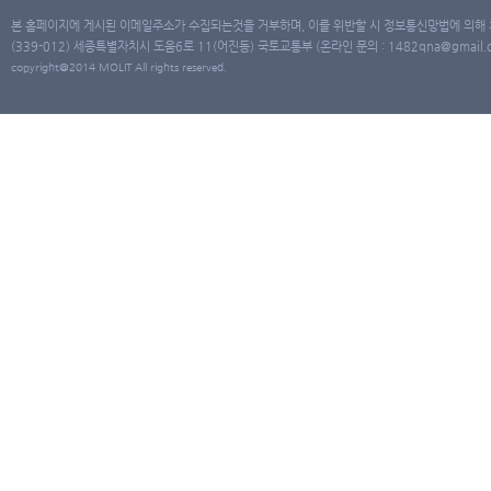
본 홈페이지에 게시된 이메일주소가 수집되는것을 거부하며, 이를 위반할 시 정보통신망법에 의해
(339-012) 세종특별자치시 도움6로 11(어진동) 국토교통부 (온라인 문의 : 1482qna@gmail.co
copyright@2014 MOLIT All rights reserved.