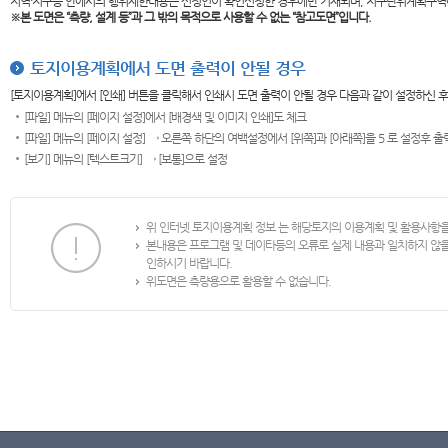
지역·지구등 안에서의 행위제한내용은 신청인이 확인신청한 경우에만 기재되며, 지구단위계획구역
※본 도면은
“측량, 설계 등”과 그 밖의 목적으로 사용할 수 없는 “참고도면”입니다.
토지이용계획에서 도면 출력이 안될 경우
[토지이용계획]에서 [인쇄] 버튼을 클릭해서 인쇄시 도면 출력이 안될 경우 다음과 같이 설정하신 
[파일] 메뉴의 [페이지 설정]에서 [배경색 및 이미지 인쇄]도 체크
[파일] 메뉴의 [페이지 설정] → 오른쪽 하단의 여백설정에서 [위쪽]과 [아래쪽]을 5 로 설정후 
[보기] 메뉴의 [텍스트크기] → [보통]으로 설정
위 인터넷 토지이용계획 정보 는 해당토지의 이용계획 및 활용사항
본내용은 프로그램 및 데이타등의 오류로 실제 내용과 일치하지 않
인하시기 바랍니다.
위도면은 측량용으로 활용할 수 없습니다.