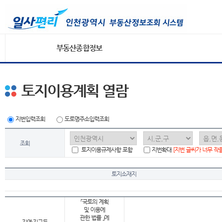
부동산종합정보
토지이용계획 열람
지번입력조회
도로명주소입력조회
조회
토지이용규제사항 포함
지번확대
[지번 글씨가 너무 작
토지소재지
「국토의 계획
및 이용에
관한 법률 」에