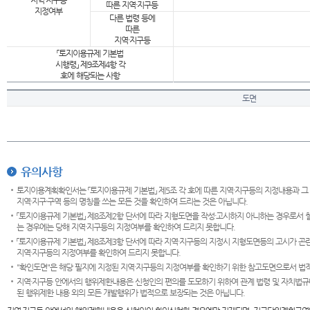
지역·지구등
따른 지역·지구등
지정여부
다른 법령 등에
따른
지역·지구등
「토지이용규제 기본법
시행령」 제9조제4항 각
호에 해당되는 사항
도면
유의사항
토지이용계획확인서는 「토지이용규제 기본법」 제5조 각 호에 따른 지역·지구등의 지정내용과 그
지역·지구·구역 등의 명칭을 쓰는 모든 것을 확인하여 드리는 것은 아닙니다.
「토지이용규제 기본법」 제8조제2항 단서에 따라 지형도면을 작성·고시하지 아니하는 경우로서 
는 경우에는 당해 지역·지구등의 지정여부를 확인하여 드리지 못합니다.
「토지이용규제 기본법」 제8조제3항 단서에 따라 지역·지구등의 지정시 지형도면등의 고시가 곤란
지역·지구등의 지정여부를 확인하여 드리지 못합니다.
"확인도면"은 해당 필지에 지정된 지역·지구등의 지정여부를 확인하기 위한 참고도면으로서 법적 
지역·지구등 안에서의 행위제한내용은 신청인의 편의를 도모하기 위하여 관계 법령 및 자치법규
된 행위제한 내용 외의 모든 개발행위가 법적으로 보장되는 것은 아닙니다.