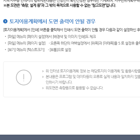
지역·지구등 안에서의 행위제한내용은 신청인이 확인신청한 경우에만 기재되며, 지구단위계획구역
※본 도면은
“측량, 설계 등”과 그 밖의 목적으로 사용할 수 없는 “참고도면”입니다.
토지이용계획에서 도면 출력이 안될 경우
[토지이용계획]에서 [인쇄] 버튼을 클릭해서 인쇄시 도면 출력이 안될 경우 다음과 같이 설정하신 
[파일] 메뉴의 [페이지 설정]에서 [배경색 및 이미지 인쇄]도 체크
[파일] 메뉴의 [페이지 설정] → 오른쪽 하단의 여백설정에서 [위쪽]과 [아래쪽]을 5 로 설정후 
[보기] 메뉴의 [텍스트크기] → [보통]으로 설정
위 인터넷 토지이용계획 정보 는 해당토지의 이용계획 및 활용사항
본내용은 프로그램 및 데이타등의 오류로 실제 내용과 일치하지 않
인하시기 바랍니다.
위도면은 측량용으로 활용할 수 없습니다.