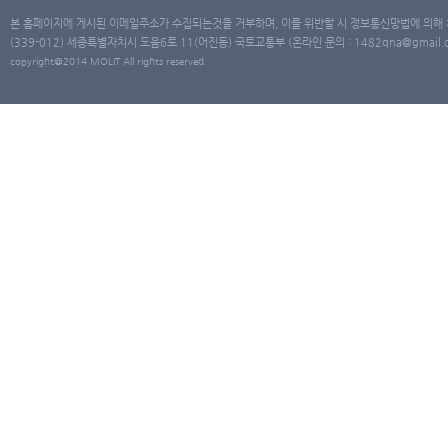
본 홈페이지에 게시된 이메일주소가 수집되는것을 거부하며, 이를 위반할 시 정보통신망법에 의해
(339-012) 세종특별자치시 도움6로 11(어진동) 국토교통부 (온라인 문의 : 1482qna@gmail.co
copyright@2014 MOLIT All rights reserved.