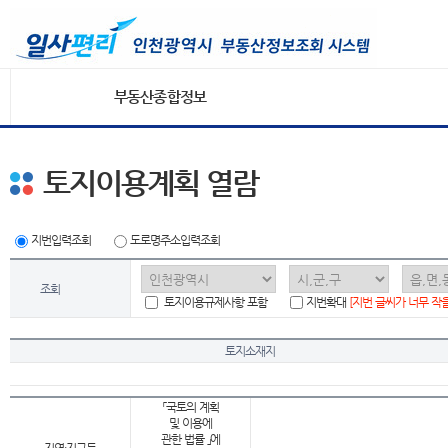
부동산종합정보
토지이용계획 열람
지번입력조회
도로명주소입력조회
조회
토지이용규제사항 포함
지번확대
[지번 글씨가 너무 작
토지소재지
「국토의 계획
및 이용에
관한 법률 」에