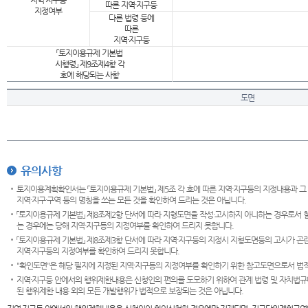
지역·지구등
따른 지역·지구등
지정여부
다른 법령 등에
따른
지역·지구등
「토지이용규제 기본법
시행령」 제9조제4항 각
호에 해당되는 사항
도면
유의사항
토지이용계획확인서는 「토지이용규제 기본법」 제5조 각 호에 따른 지역·지구등의 지정내용과 그
지역·지구·구역 등의 명칭을 쓰는 모든 것을 확인하여 드리는 것은 아닙니다.
「토지이용규제 기본법」 제8조제2항 단서에 따라 지형도면을 작성·고시하지 아니하는 경우로서 
는 경우에는 당해 지역·지구등의 지정여부를 확인하여 드리지 못합니다.
「토지이용규제 기본법」 제8조제3항 단서에 따라 지역·지구등의 지정시 지형도면등의 고시가 곤란
지역·지구등의 지정여부를 확인하여 드리지 못합니다.
"확인도면"은 해당 필지에 지정된 지역·지구등의 지정여부를 확인하기 위한 참고도면으로서 법적 
지역·지구등 안에서의 행위제한내용은 신청인의 편의를 도모하기 위하여 관계 법령 및 자치법규
된 행위제한 내용 외의 모든 개발행위가 법적으로 보장되는 것은 아닙니다.