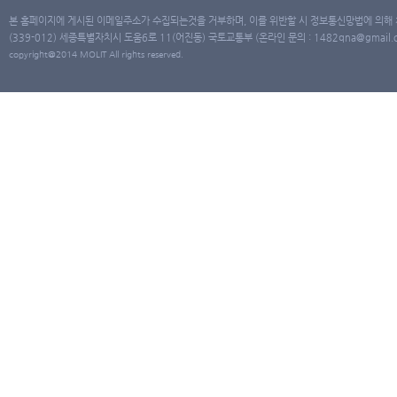
본 홈페이지에 게시된 이메일주소가 수집되는것을 거부하며, 이를 위반할 시 정보통신망법에 의해
(339-012) 세종특별자치시 도움6로 11(어진동) 국토교통부 (온라인 문의 : 1482qna@gmail.co
copyright@2014 MOLIT All rights reserved.