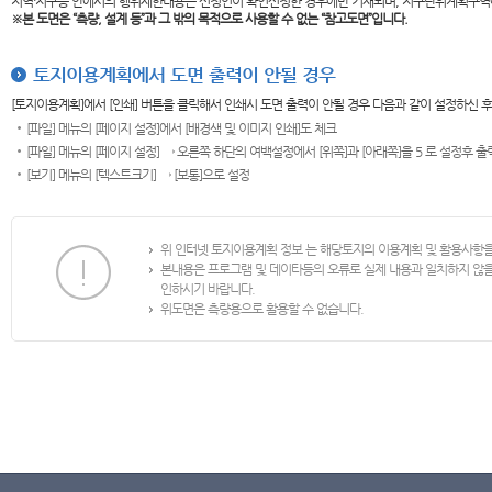
지역·지구등 안에서의 행위제한내용은 신청인이 확인신청한 경우에만 기재되며, 지구단위계획구역
※본 도면은
“측량, 설계 등”과 그 밖의 목적으로 사용할 수 없는 “참고도면”입니다.
토지이용계획에서 도면 출력이 안될 경우
[토지이용계획]에서 [인쇄] 버튼을 클릭해서 인쇄시 도면 출력이 안될 경우 다음과 같이 설정하신 
[파일] 메뉴의 [페이지 설정]에서 [배경색 및 이미지 인쇄]도 체크
[파일] 메뉴의 [페이지 설정] → 오른쪽 하단의 여백설정에서 [위쪽]과 [아래쪽]을 5 로 설정후 
[보기] 메뉴의 [텍스트크기] → [보통]으로 설정
위 인터넷 토지이용계획 정보 는 해당토지의 이용계획 및 활용사항
본내용은 프로그램 및 데이타등의 오류로 실제 내용과 일치하지 않
인하시기 바랍니다.
위도면은 측량용으로 활용할 수 없습니다.