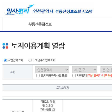
부동산종합정보
토지이용계획 열람
지번입력조회
도로명주소입력조회
조회
토지이용규제사항 포함
지번확대
[지번 글씨가 너무 작
토지소재지
「국토의 계획
및 이용에
관한 법률 」에