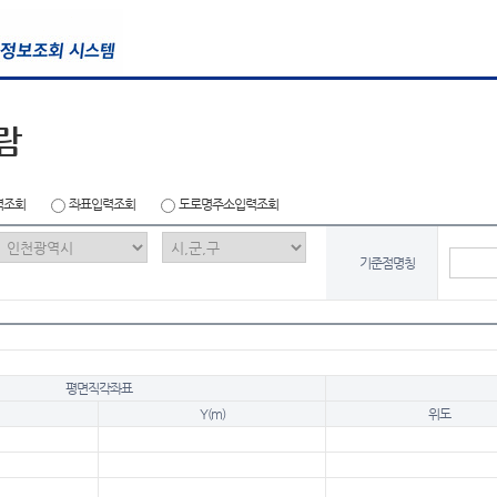
람
력조회
좌표입력조회
도로명주소입력조회
기준점명칭
평면직각좌표
Y(m)
위도