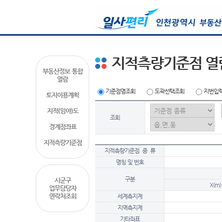
지적측량기준점 열
부동산정보 통합
열람
기준점명조회
도곽선택조회
지번입
토지이용계획
지적(임야)도
조회
경계점좌표
지적측량기준점
지적측량기준점 종 류
명칭 및 번호
구분
시군구
X(m)
업무담당자
연락처조회
세계측지계
지역측지계
기타좌표