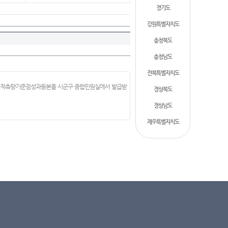
경기도
강원특별자치도
충청북도
충청남도
전북특별자치도
 지적측량기준점성과등본을 시군구 종합민원실에서 발급받
경상북도
경상남도
제주특별자치도