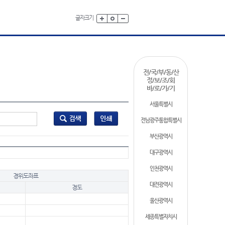
글자크기
전/국/부/동/산
정/보/조/회
바/로/가/기
서울특별시
전남광주통합특별시
부산광역시
대구광역시
인천광역시
경위도좌표
대전광역시
경도
울산광역시
세종특별자치시