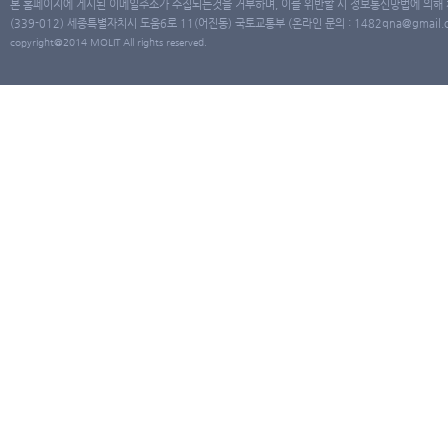
본 홈페이지에 게시된 이메일주소가 수집되는것을 거부하며, 이를 위반할 시 정보통신망법에 의해
(339-012) 세종특별자치시 도움6로 11(어진동) 국토교통부 (온라인 문의 : 1482qna@gmail.co
copyright@2014 MOLIT All rights reserved.