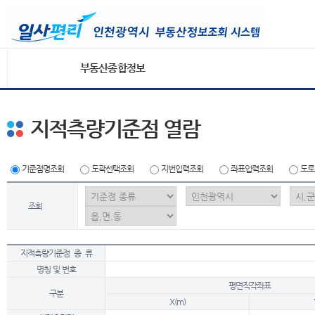
부동산종합정보
지적측량기준점 열람
기준점명조회
도곽선택조회
지번입력조회
좌표입력조회
도로
조회
지적측량기준점 종 류
명칭 및 번호
평면직각좌표
구분
X(m)