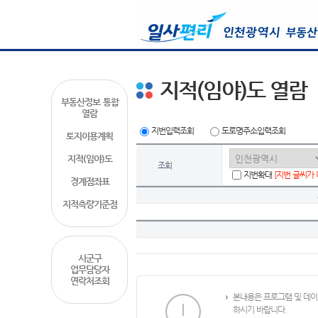
지적(임야)도 열람
부동산정보 통합
열람
지번입력조회
도로명주소입력조회
토지이용계획
지적(임야)도
조회
지번확대
[지번 글씨가
경계점좌표
지적측량기준점
시군구
업무담당자
연락처조회
본내용은 프로그램 및 데이
하시기 바랍니다.