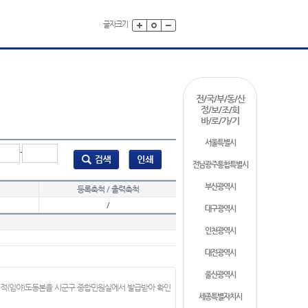
글자크기
전/국/부/동/산
정/보/조/회
바/로/가/기
서울특별시
-
전남광주통합특별시
부산광역시
등록축척 / 출력축척
/
대구광역시
인천광역시
대전광역시
울산광역시
지적(임야)도등본을 시군구 종합민원실에서 발급받아 확인
세종특별자치시