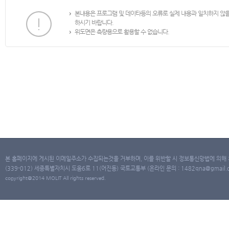
본내용은 프로그램 및 데이타등의 오류로 실제 내용과 일치하지 않
하시기 바랍니다.
위도면은 측량용으로 활용할 수 없습니다.
본 홈페이지에 게시된 이메일주소가 수집되는것을 거부하며, 이를 위반할 시 정보통신망법에 의해
(339-012) 세종특별자치시 도움6로 11(어진동) 국토교통부 (온라인 문의 : 1482qna@gmail.co
copyright@2014 MOLIT All rights reserved.