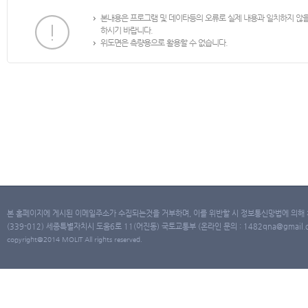
본내용은 프로그램 및 데이타등의 오류로 실제 내용과 일치하지 않
하시기 바랍니다.
위도면은 측량용으로 활용할 수 없습니다.
본 홈페이지에 게시된 이메일주소가 수집되는것을 거부하며, 이를 위반할 시 정보통신망법에 의해
(339-012) 세종특별자치시 도움6로 11(어진동) 국토교통부 (온라인 문의 : 1482qna@gmail.co
copyright@2014 MOLIT All rights reserved.