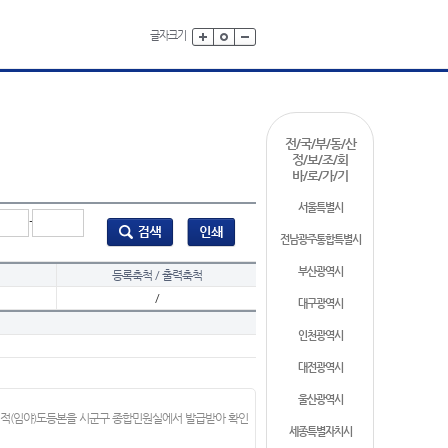
글자크기
전/국/부/동/산
정/보/조/회
바/로/가/기
서울특별시
-
전남광주통합특별시
부산광역시
등록축척 / 출력축척
/
대구광역시
인천광역시
대전광역시
울산광역시
지적(임야)도등본을 시군구 종합민원실에서 발급받아 확인
세종특별자치시