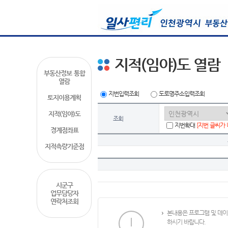
지적(임야)도 열람
부동산정보 통합
열람
지번입력조회
도로명주소입력조회
토지이용계획
지적(임야)도
조회
지번확대
[지번 글씨가
경계점좌표
지적측량기준점
시군구
업무담당자
연락처조회
본내용은 프로그램 및 데이
하시기 바랍니다.