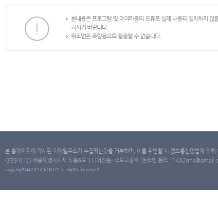
본내용은 프로그램 및 데이타등의 오류로 실제 내용과 일치하지 않
하시기 바랍니다.
위도면은 측량용으로 활용할 수 없습니다.
본 홈페이지에 게시된 이메일주소가 수집되는것을 거부하며, 이를 위반할 시 정보통신망법에 의해
(339-012) 세종특별자치시 도움6로 11(어진동) 국토교통부 (온라인 문의 : 1482qna@gmail.co
copyright@2014 MOLIT All rights reserved.