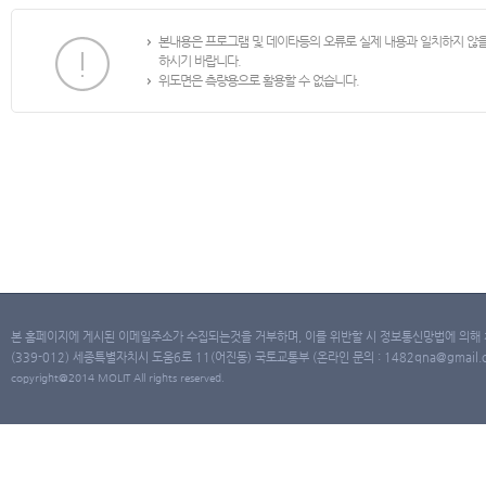
본내용은 프로그램 및 데이타등의 오류로 실제 내용과 일치하지 않
하시기 바랍니다.
위도면은 측량용으로 활용할 수 없습니다.
본 홈페이지에 게시된 이메일주소가 수집되는것을 거부하며, 이를 위반할 시 정보통신망법에 의해
(339-012) 세종특별자치시 도움6로 11(어진동) 국토교통부 (온라인 문의 : 1482qna@gmail.co
copyright@2014 MOLIT All rights reserved.