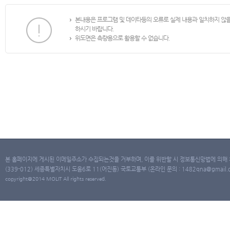
본내용은 프로그램 및 데이타등의 오류로 실제 내용과 일치하지 않
하시기 바랍니다.
위도면은 측량용으로 활용할 수 없습니다.
본 홈페이지에 게시된 이메일주소가 수집되는것을 거부하며, 이를 위반할 시 정보통신망법에 의해
(339-012) 세종특별자치시 도움6로 11(어진동) 국토교통부 (온라인 문의 : 1482qna@gmail.co
copyright@2014 MOLIT All rights reserved.