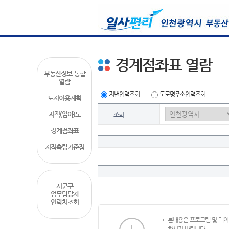
경계점좌표 열람
부동산정보 통합
열람
지번입력조회
도로명주소입력조회
토지이용계획
지적(임야)도
조회
경계점좌표
지적측량기준점
시군구
업무담당자
연락처조회
본내용은 프로그램 및 데이