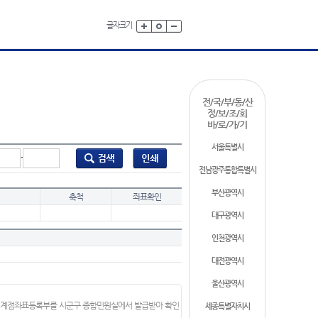
글자크기
전/국/부/동/산
정/보/조/회
바/로/가/기
서울특별시
-
전남광주통합특별시
부산광역시
축척
좌표확인
대구광역시
인천광역시
대전광역시
울산광역시
 경계점좌표등록부를 시군구 종합민원실에서 발급받아 확인
세종특별자치시