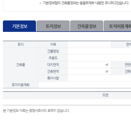
기본정보탭의 건축물정보는 총괄표제부 내용만 표시하고있습니다.
기본정보
토지정보
건축물정보
토지이용계
토지
지목
면
건물명칭
주용도
건축물
대지면적
㎡
연면
건축면적
㎡
건폐
특이사항
토지이용계획
도면
본 기본정보 자료는 증명서로서의 효력이 없습니다.