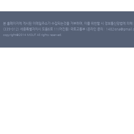
본 홈페이지에 게시된 이메일주소가 수집되는것을 거부하며, 이를 위반할 시 정보통신망법에 의해
(339-012) 세종특별자치시 도움6로 11(어진동) 국토교통부 (온라인 문의 : 1482qna@gmail.co
copyright@2014 MOLIT All rights reserved.