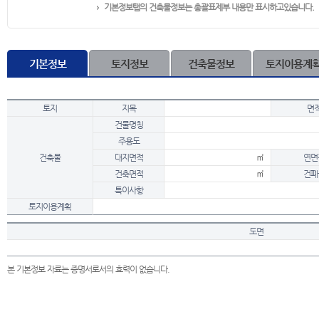
기본정보탭의 건축물정보는 총괄표제부 내용만 표시하고있습니다.
기본정보
토지정보
건축물정보
토지이용계
토지
지목
면
건물명칭
주용도
건축물
대지면적
㎡
연면
건축면적
㎡
건폐
특이사항
토지이용계획
도면
본 기본정보 자료는 증명서로서의 효력이 없습니다.