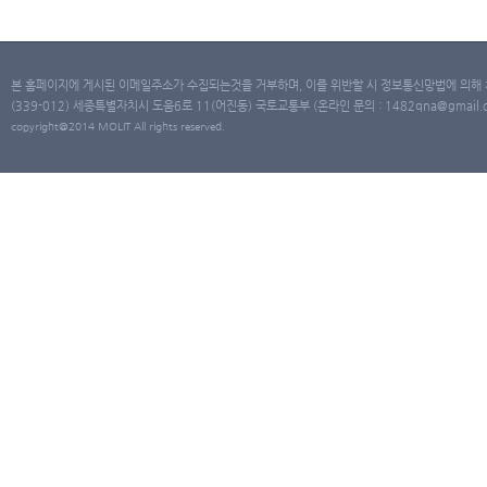
본 홈페이지에 게시된 이메일주소가 수집되는것을 거부하며, 이를 위반할 시 정보통신망법에 의해
(339-012) 세종특별자치시 도움6로 11(어진동) 국토교통부 (온라인 문의 : 1482qna@gmail.co
copyright@2014 MOLIT All rights reserved.