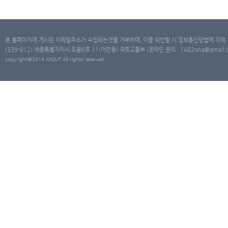
본 홈페이지에 게시된 이메일주소가 수집되는것을 거부하며, 이를 위반할 시 정보통신망법에 의해
(339-012) 세종특별자치시 도움6로 11(어진동) 국토교통부 (온라인 문의 : 1482qna@gmail.co
copyright@2014 MOLIT All rights reserved.