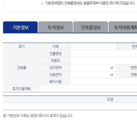
기본정보탭의 건축물정보는 총괄표제부 내용만 표시하고있습니다.
기본정보
토지정보
건축물정보
토지이용계
토지
지목
면
건물명칭
주용도
건축물
대지면적
㎡
연면
건축면적
㎡
건폐
특이사항
토지이용계획
도면
본 기본정보 자료는 증명서로서의 효력이 없습니다.