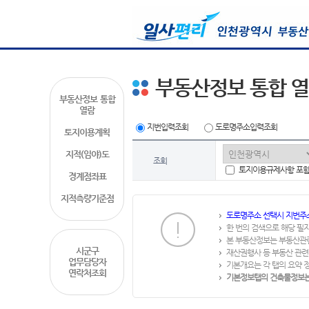
부동산정보 통합 
부동산정보 통합
열람
지번입력조회
도로명주소입력조회
토지이용계획
지적(임야)도
조회
토지이용규제사항 포
경계점좌표
지적측량기준점
도로명주소 선택시 지번주
한 번의 검색으로 해당 필
본 부동산정보는 부동산관
시군구
재산권행사 등 부동산 관련
업무담당자
기본개요는 각 탭의 요약 
연락처조회
기본정보탭의 건축물정보는