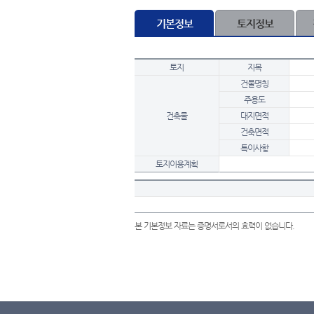
기본정보
토지정보
토지
지목
건물명칭
주용도
건축물
대지면적
건축면적
특이사항
토지이용계획
본 기본정보 자료는 증명서로서의 효력이 없습니다.