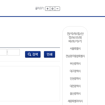
글자크기
전/국/부/동/산
정/보/조/회
바/로/가/기
서울특별시
-
전남광주통합특별시
부산광역시
대구광역시
인천광역시
대전광역시
울산광역시
세종특별자치시