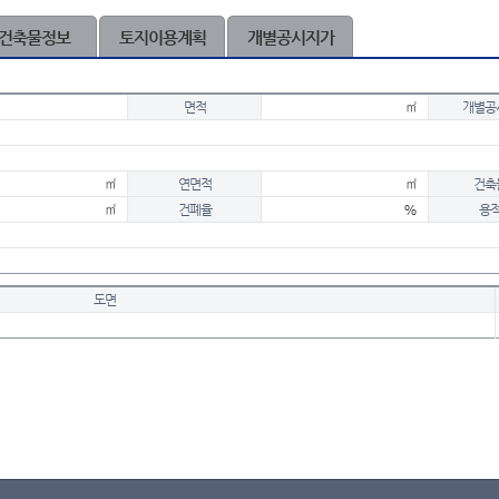
건축물정보
토지이용계획
개별공시지가
면적
㎡
개별공
㎡
연면적
㎡
건축
㎡
건폐율
%
용
도면