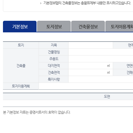
기본정보탭의 건축물정보는 총괄표제부 내용만 표시하고있습니다.
기본정보
토지정보
건축물정보
토지이용계
토지
지목
면
건물명칭
주용도
건축물
대지면적
㎡
연면
건축면적
㎡
건폐
특이사항
토지이용계획
도면
본 기본정보 자료는 증명서로서의 효력이 없습니다.