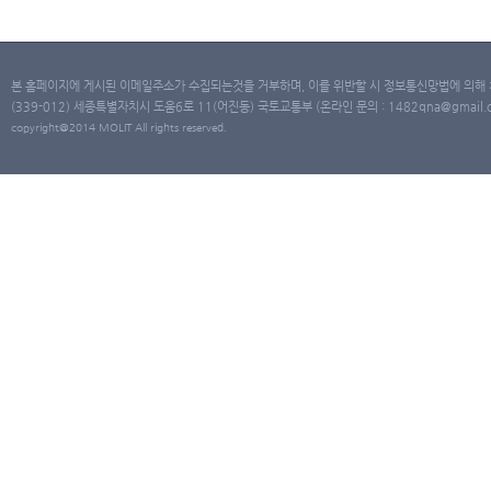
본 홈페이지에 게시된 이메일주소가 수집되는것을 거부하며, 이를 위반할 시 정보통신망법에 의해
(339-012) 세종특별자치시 도움6로 11(어진동) 국토교통부 (온라인 문의 : 1482qna@gmail.co
copyright@2014 MOLIT All rights reserved.