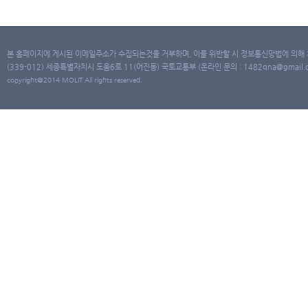
본 홈페이지에 게시된 이메일주소가 수집되는것을 거부하며, 이를 위반할 시 정보통신망법에 의해
(339-012) 세종특별자치시 도움6로 11(어진동) 국토교통부 (온라인 문의 : 1482qna@gmail.co
copyright@2014 MOLIT All rights reserved.