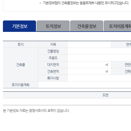
기본정보탭의 건축물정보는 총괄표제부 내용만 표시하고있습니다.
기본정보
토지정보
건축물정보
토지이용계
토지
지목
면
건물명칭
주용도
건축물
대지면적
㎡
연면
건축면적
㎡
건폐
특이사항
토지이용계획
도면
본 기본정보 자료는 증명서로서의 효력이 없습니다.