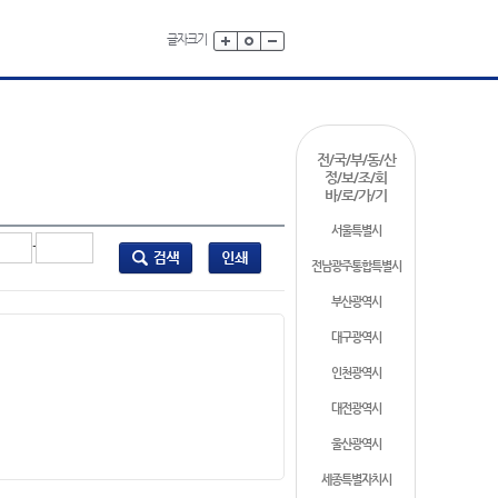
글자크기
전/국/부/동/산
정/보/조/회
바/로/가/기
서울특별시
-
전남광주통합특별시
부산광역시
대구광역시
인천광역시
대전광역시
울산광역시
세종특별자치시