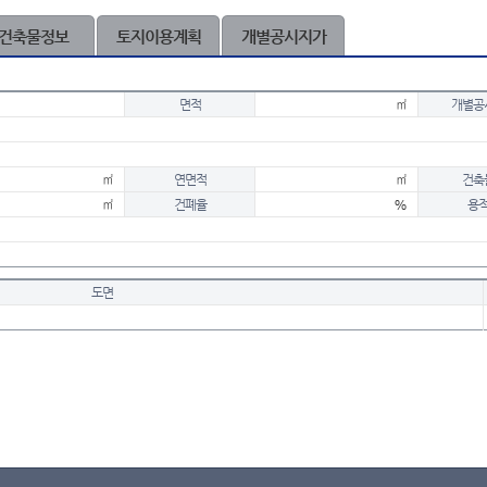
건축물정보
토지이용계획
개별공시지가
면적
㎡
개별공
㎡
연면적
㎡
건축
㎡
건폐율
%
용
도면