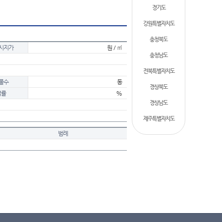
경기도
강원특별자치도
충청북도
시지가
원 / ㎡
충청남도
전북특별자치도
물수
동
경상북도
적률
%
경상남도
제주특별자치도
범례