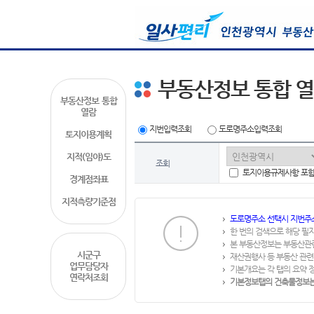
부동산정보 통합 
부동산정보 통합
열람
지번입력조회
도로명주소입력조회
토지이용계획
지적(임야)도
조회
토지이용규제사항 포
경계점좌표
지적측량기준점
도로명주소 선택시 지번주
한 번의 검색으로 해당 필
본 부동산정보는 부동산관
시군구
재산권행사 등 부동산 관련
업무담당자
기본개요는 각 탭의 요약 
연락처조회
기본정보탭의 건축물정보는