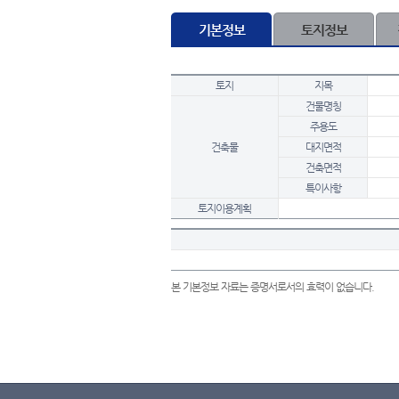
기본정보
토지정보
토지
지목
건물명칭
주용도
건축물
대지면적
건축면적
특이사항
토지이용계획
본 기본정보 자료는 증명서로서의 효력이 없습니다.